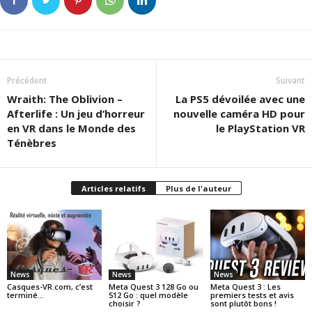
Précédent
Suivant
Wraith: The Oblivion –
La PS5 dévoilée avec une
Afterlife : Un jeu d’horreur
nouvelle caméra HD pour
en VR dans le Monde des
le PlayStation VR
Ténèbres
Articles relatifs
Plus de l'auteur
News
News
News
Casques-VR.com, c’est
Meta Quest 3 128 Go ou
Meta Quest 3 : Les
terminé…
512 Go : quel modèle
premiers tests et avis
choisir ?
sont plutôt bons !