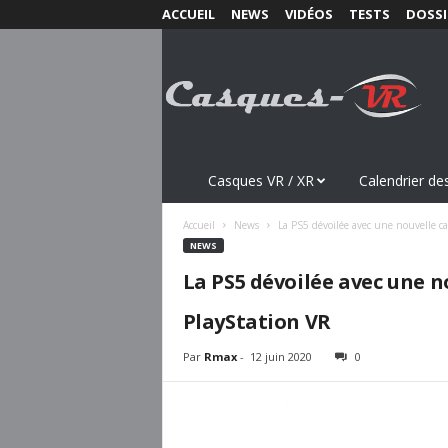
ACCUEIL
NEWS
VIDÉOS
TESTS
DOSSI
C
a
s
q
u
e
s
Casques VR / XR
Calendrier des
-
V
Accueil
News
La PS5 dévoilée avec une nouvelle c
R
NEWS
.
La PS5 dévoilée avec une 
c
o
PlayStation VR
m
Par
Rmax
-
12 juin 2020
0