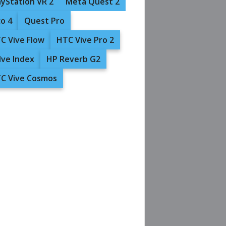
ayStation VR 2
Meta Quest 2
co 4
Quest Pro
C Vive Flow
HTC Vive Pro 2
lve Index
HP Reverb G2
C Vive Cosmos