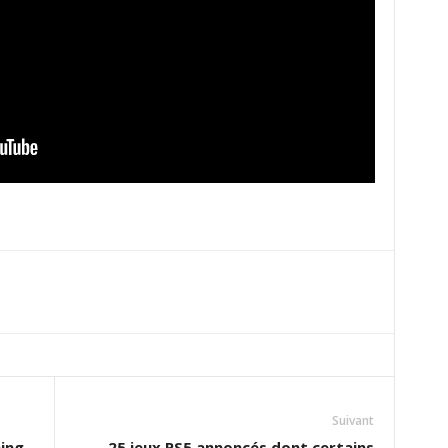
Suivant
ming
25 jeux PS5 annoncés dont certains