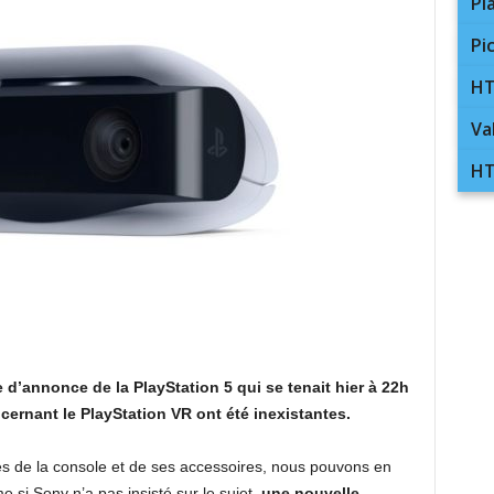
Pl
Pi
HT
Va
HT
 d’annonce de la PlayStation 5 qui se tenait hier à 22h
ncernant le PlayStation VR ont été inexistantes.
es de la console et de ses accessoires, nous pouvons en
 si Sony n’a pas insisté sur le sujet,
une nouvelle