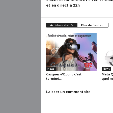
et en direct à 22h
Articles relatifs
Plus de l'auteur
News
News
Casques-VR.com, c’est
Meta Qu
terminé…
quel m
Laisser un commentaire