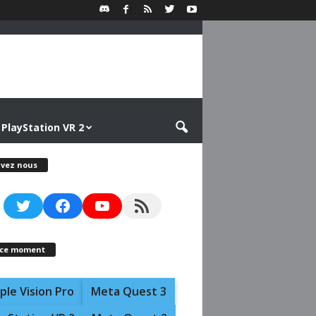
PlayStation VR 2
ivez nous
Twitter
Facebook
YouTube
RSS Feed
 ce moment
ple Vision Pro
Meta Quest 3