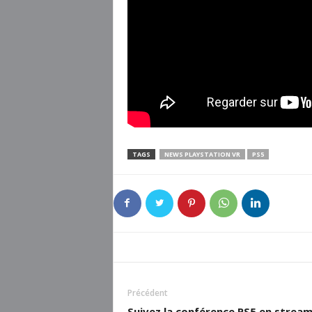
TAGS
NEWS PLAYSTATION VR
PS5
Précédent
Suivez la conférence PS5 en strea