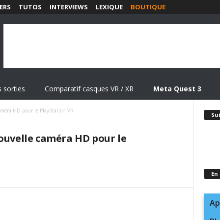
ERS
TUTOS
INTERVIEWS
LEXIQUE
BOUTIQUE
 sorties
Comparatif casques VR / XR
Meta Quest 3
améra HD pour le PlayStation VR
Su
nouvelle caméra HD pour le
En
Ap