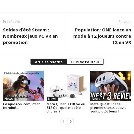
Précédent
Suivant
Soldes d’été Steam :
Population: ONE lance un
Nombreux jeux PC VR en
mode à 12 joueurs contre
promotion
12 en VR
Articles relatifs
Plus de l'auteur
News
News
News
Casques-VR.com, c’est
Meta Quest 3 128 Go ou
Meta Quest 3 : Les
terminé…
512 Go : quel modèle
premiers tests et avis
choisir ?
sont plutôt bons !