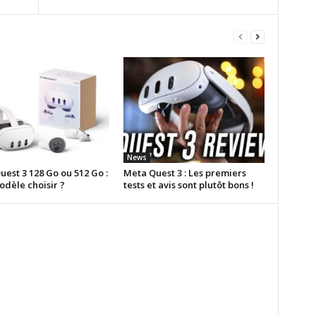
News
est 3 128 Go ou 512 Go :
Meta Quest 3 : Les premiers
odèle choisir ?
tests et avis sont plutôt bons !