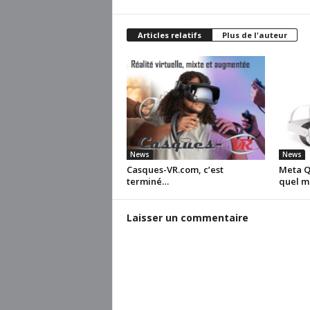
Articles relatifs
Plus de l'auteur
News
News
Casques-VR.com, c’est
Meta Qu
terminé…
quel m
Laisser un commentaire