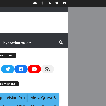
PlayStation VR 2
ivez nous
Twitter
Facebook
YouTube
RSS Feed
 ce moment
ple Vision Pro
Meta Quest 3