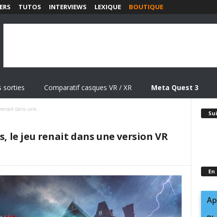
ERS
TUTOS
INTERVIEWS
LEXIQUE
BOUTIQUE
 sorties
Comparatif casques VR / XR
Meta Quest 3
 renait dans une...
Su
s, le jeu renait dans une version VR
En
Ap