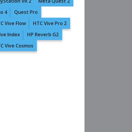
ayStation VR 2
Meta Quest 2
co 4
Quest Pro
C Vive Flow
HTC Vive Pro 2
lve Index
HP Reverb G2
C Vive Cosmos