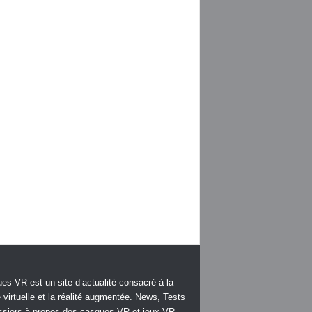
es-VR est un site d’actualité consacré à la
é virtuelle et la réalité augmentée. News, Tests
ssiers à propos des casques VR et jeux VR.