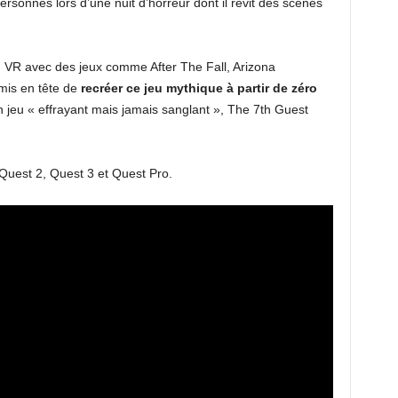
 personnes lors d’une nuit d’horreur dont il revit des scènes
n VR avec des jeux comme After The Fall, Arizona
mis en tête de
recréer ce jeu mythique à partir de zéro
 jeu « effrayant mais jamais sanglant », The 7th Guest
Quest 2, Quest 3 et Quest Pro.