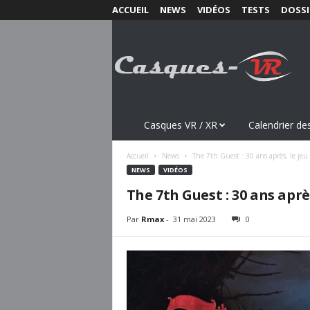
ACCUEIL
NEWS
VIDÉOS
TESTS
DOSSI
C
a
s
q
u
e
s
Casques VR / XR
Calendrier des
-
V
Accueil
News
The 7th Guest : 30 ans après, le jeu
R
NEWS
VIDÉOS
.
The 7th Guest : 30 ans aprè
c
o
Par
Rmax
-
31 mai 2023
0
m