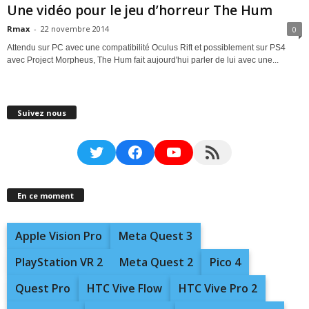
Une vidéo pour le jeu d’horreur The Hum
Rmax
-
22 novembre 2014
0
Attendu sur PC avec une compatibilité Oculus Rift et possiblement sur PS4
avec Project Morpheus, The Hum fait aujourd'hui parler de lui avec une...
Suivez nous
Twitter
Facebook
YouTube
RSS Feed
En ce moment
Apple Vision Pro
Meta Quest 3
PlayStation VR 2
Meta Quest 2
Pico 4
Quest Pro
HTC Vive Flow
HTC Vive Pro 2