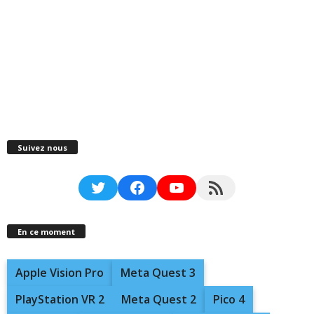
Suivez nous
Twitter
Facebook
YouTube
RSS Feed
En ce moment
Apple Vision Pro
Meta Quest 3
PlayStation VR 2
Meta Quest 2
Pico 4