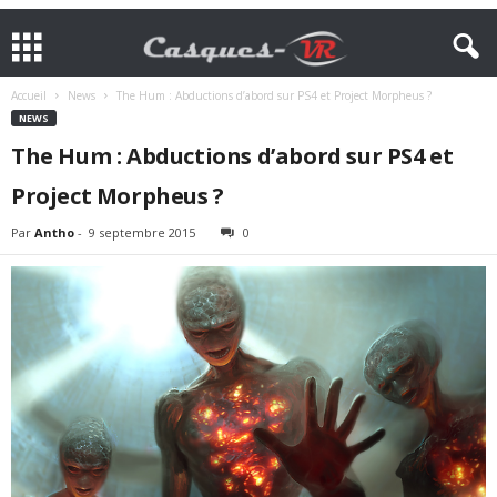
Accueil
News
The Hum : Abductions d’abord sur PS4 et Project Morpheus ?
NEWS
The Hum : Abductions d’abord sur PS4 et
Project Morpheus ?
Par
Antho
-
9 septembre 2015
0