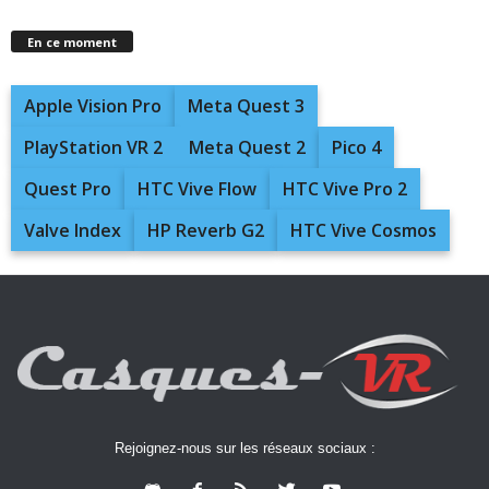
En ce moment
Apple Vision Pro
Meta Quest 3
PlayStation VR 2
Meta Quest 2
Pico 4
Quest Pro
HTC Vive Flow
HTC Vive Pro 2
Valve Index
HP Reverb G2
HTC Vive Cosmos
Rejoignez-nous sur les réseaux sociaux :