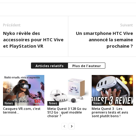
Précédent
Suivant
Nyko révèle des
Un smartphone HTC Vive
accessoires pour HTC Vive
annoncé la semaine
et PlayStation VR
prochaine ?
Articles relatifs
Plus de l'auteur
News
News
News
Casques-VR.com, c’est
Meta Quest 3 128 Go ou
Meta Quest 3 : Les
terminé…
512 Go : quel modèle
premiers tests et avis
choisir ?
sont plutôt bons !