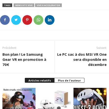
TAGS
NEWS HTC VIVE
VIVE X ACCELERATOR
Précédent
Suivant
Bon plan ! Le Samsung
Le PC sac à dos MSI VR One
Gear VR en promotion à
sera disponible en
70€
décembre
Articles relatifs
Plus de l'auteur