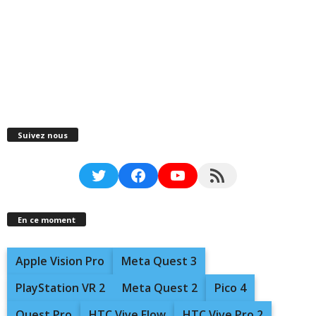
Suivez nous
Twitter
Facebook
YouTube
RSS Feed
En ce moment
Apple Vision Pro
Meta Quest 3
PlayStation VR 2
Meta Quest 2
Pico 4
Quest Pro
HTC Vive Flow
HTC Vive Pro 2