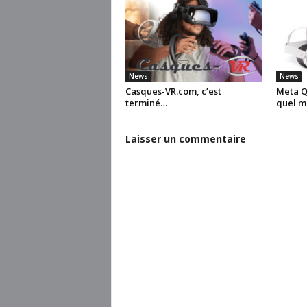
News
News
Casques-VR.com, c’est
Meta Qu
terminé…
quel m
Laisser un commentaire