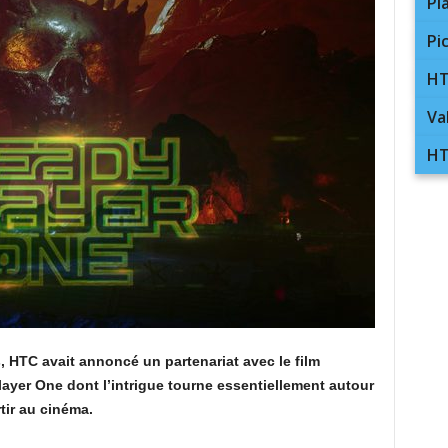
Pl
Pi
HT
Va
HT
 HTC avait annoncé un partenariat avec le film
layer One dont l’intrigue tourne essentiellement autour
rtir au cinéma.