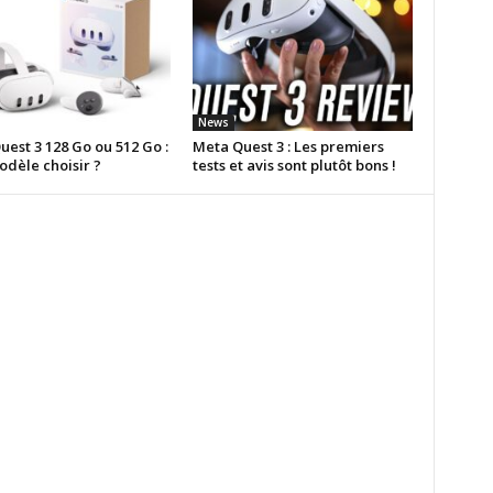
News
est 3 128 Go ou 512 Go :
Meta Quest 3 : Les premiers
odèle choisir ?
tests et avis sont plutôt bons !