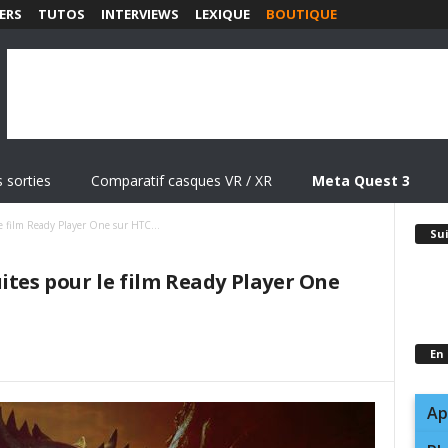
ERS
TUTOS
INTERVIEWS
LEXIQUE
BOUTIQUE
 sorties
Comparatif casques VR / XR
Meta Quest 3
le film Ready Player One sur HTC...
Su
ites pour le film Ready Player One
En
Ap