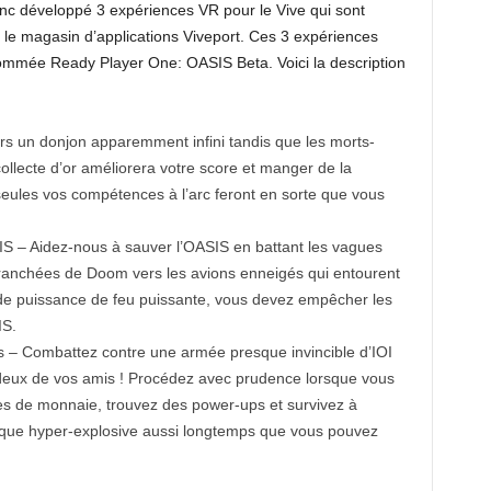
nc développé 3 expériences VR pour le Vive qui sont
 le magasin d’applications Viveport. Ces 3 expériences
ommée Ready Player One: OASIS Beta. Voici la description
ers un donjon apparemment infini tandis que les morts-
collecte d’or améliorera votre score et manger de la
seules vos compétences à l’arc feront en sorte que vous
IS – Aidez-nous à sauver l’OASIS en battant les vagues
 tranchées de Doom vers les avions enneigés qui entourent
 de puissance de feu puissante, vous devez empêcher les
IS.
 – Combattez contre une armée presque invincible d’IOI
eux de vos amis ! Procédez avec prudence lorsque vous
ces de monnaie, trouvez des power-ups et survivez à
étique hyper-explosive aussi longtemps que vous pouvez