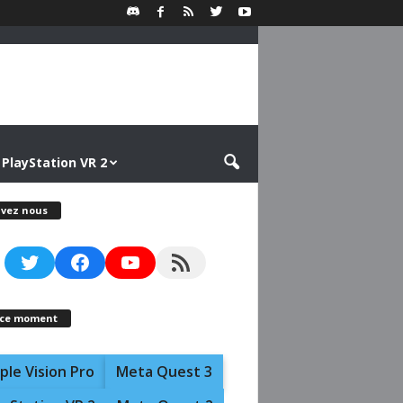
PlayStation VR 2
ivez nous
Twitter
Facebook
YouTube
RSS Feed
 ce moment
ple Vision Pro
Meta Quest 3