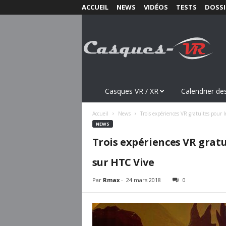
ACCUEIL
NEWS
VIDÉOS
TESTS
DOSSI
C
a
s
q
u
e
s
Casques VR / XR
Calendrier des
-
V
Accueil
News
Trois expériences VR gratuites pour 
R
NEWS
.
Trois expériences VR gratu
c
o
sur HTC Vive
m
Par
Rmax
-
24 mars 2018
0