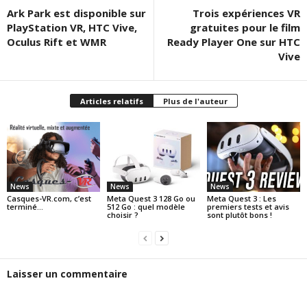
Ark Park est disponible sur
Trois expériences VR
PlayStation VR, HTC Vive,
gratuites pour le film
Oculus Rift et WMR
Ready Player One sur HTC
Vive
Articles relatifs
Plus de l'auteur
News
News
News
Casques-VR.com, c’est
Meta Quest 3 128 Go ou
Meta Quest 3 : Les
terminé…
512 Go : quel modèle
premiers tests et avis
choisir ?
sont plutôt bons !
Laisser un commentaire