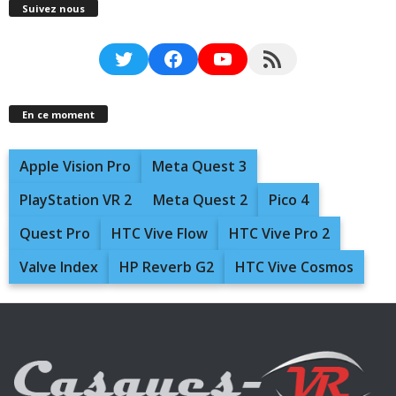
Suivez nous
Twitter
Facebook
YouTube
RSS Feed
En ce moment
Apple Vision Pro
Meta Quest 3
PlayStation VR 2
Meta Quest 2
Pico 4
Quest Pro
HTC Vive Flow
HTC Vive Pro 2
Valve Index
HP Reverb G2
HTC Vive Cosmos