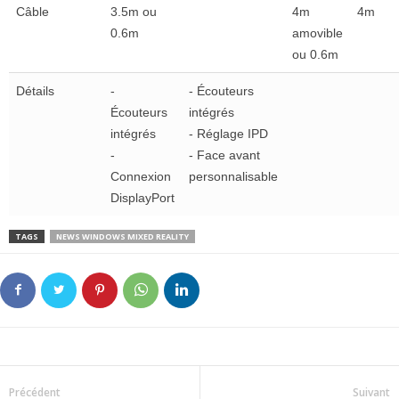
Câble
3.5m ou
4m
4m
0.6m
amovible
ou 0.6m
Détails
-
- Écouteurs
Écouteurs
intégrés
intégrés
- Réglage IPD
-
- Face avant
Connexion
personnalisable
DisplayPort
TAGS
NEWS WINDOWS MIXED REALITY
Précédent
Suivant