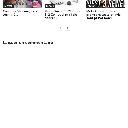
News
News
News
Casques-VR.com, c’est
Meta Quest 3 128 Go ou
Meta Quest 3 : Les
terminé…
512 Go : quel modèle
premiers tests et avis
choisir ?
sont plutôt bons !
Laisser un commentaire