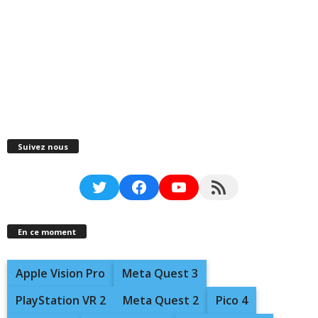
Suivez nous
Twitter
Facebook
YouTube
RSS Feed
En ce moment
Apple Vision Pro
Meta Quest 3
PlayStation VR 2
Meta Quest 2
Pico 4