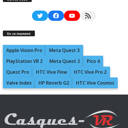
Twitter
Facebook
YouTube
RSS Feed
En ce moment
Apple Vision Pro
Meta Quest 3
PlayStation VR 2
Meta Quest 2
Pico 4
Quest Pro
HTC Vive Flow
HTC Vive Pro 2
Valve Index
HP Reverb G2
HTC Vive Cosmos