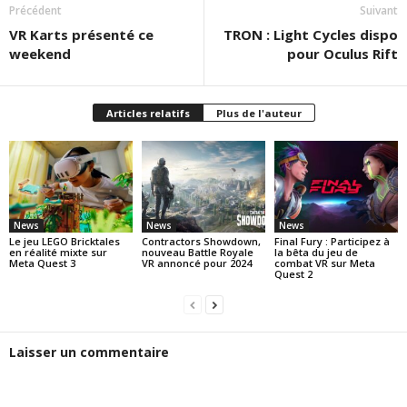
Précédent
Suivant
VR Karts présenté ce
TRON : Light Cycles dispo
weekend
pour Oculus Rift
Articles relatifs
Plus de l'auteur
News
News
News
Le jeu LEGO Bricktales
Contractors Showdown,
Final Fury : Participez à
en réalité mixte sur
nouveau Battle Royale
la bêta du jeu de
Meta Quest 3
VR annoncé pour 2024
combat VR sur Meta
Quest 2
Laisser un commentaire