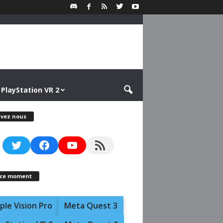
PlayStation VR 2
ivez nous
Twitter
Facebook
YouTube
RSS Feed
 ce moment
ple Vision Pro
Meta Quest 3