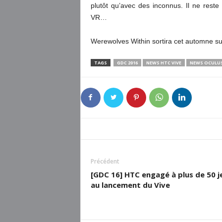
plutôt qu’avec des inconnus. Il ne reste
VR…
Werewolves Within sortira cet automne sur
TAGS
GDC 2016
NEWS HTC VIVE
NEWS OCULUS
Précédent
[GDC 16] HTC engagé à plus de 50 j
au lancement du Vive