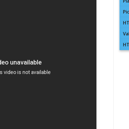
Pl
Pi
HT
Va
HT