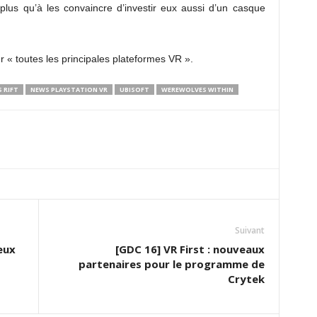
 plus qu’à les convaincre d’investir eux aussi d’un casque
 « toutes les principales plateformes VR ».
 RIFT
NEWS PLAYSTATION VR
UBISOFT
WEREWOLVES WITHIN
Suivant
eux
[GDC 16] VR First : nouveaux
partenaires pour le programme de
Crytek