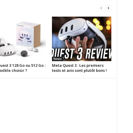
News
est 3 128 Go ou 512 Go :
Meta Quest 3 : Les premiers
odèle choisir ?
tests et avis sont plutôt bons !