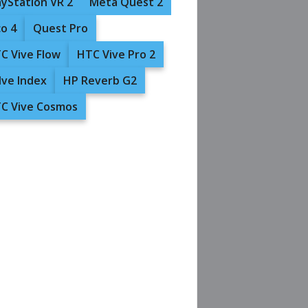
ayStation VR 2
Meta Quest 2
co 4
Quest Pro
C Vive Flow
HTC Vive Pro 2
lve Index
HP Reverb G2
C Vive Cosmos