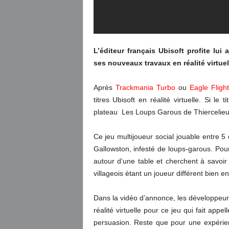
L’éditeur français Ubisoft profite lu
ses nouveaux travaux en réalité virtue
Après
Trackmania Turbo
ou
Eagle Flight
titres Ubisoft en réalité virtuelle. Si le
plateau
Les Loups Garous de Thiercelieux 
Ce jeu multijoueur social jouable entre 5
Gallowston, infesté de loups-garous. Pour
autour d’une table et cherchent à savoi
villageois étant un joueur différent bien e
Dans la vidéo d’annonce, les développeurs
réalité virtuelle pour ce jeu qui fait appe
persuasion. Reste que pour une expérien