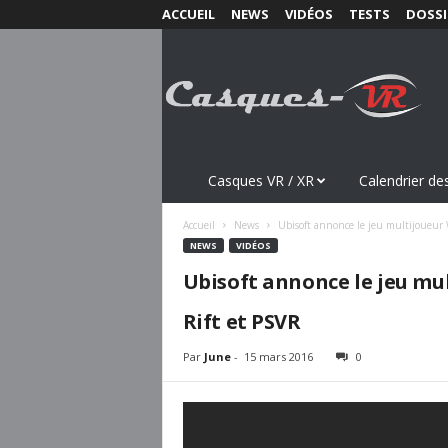
ACCUEIL
NEWS
VIDÉOS
TESTS
DOSSI
C
a
s
q
u
e
s
Casques VR / XR
Calendrier des
-
V
Accueil
News
Ubisoft annonce le jeu multijoueur 
R
NEWS
VIDÉOS
.
Ubisoft annonce le jeu mu
c
o
Rift et PSVR
m
Par
June
-
15 mars 2016
0