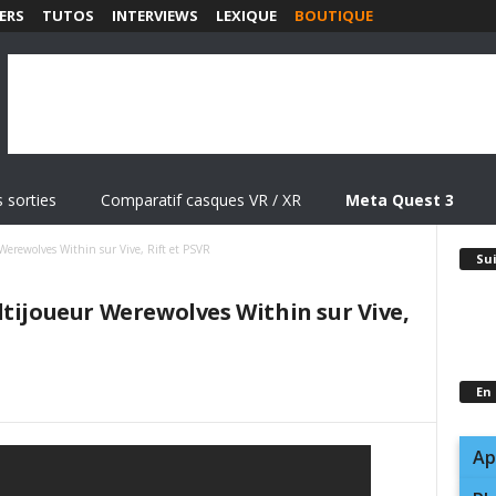
ERS
TUTOS
INTERVIEWS
LEXIQUE
BOUTIQUE
 sorties
Comparatif casques VR / XR
Meta Quest 3
Werewolves Within sur Vive, Rift et PSVR
Su
ltijoueur Werewolves Within sur Vive,
En
Ap