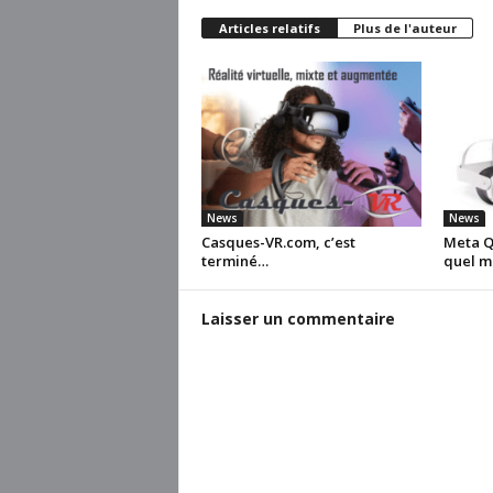
Articles relatifs
Plus de l'auteur
News
News
Casques-VR.com, c’est
Meta Qu
terminé…
quel m
Laisser un commentaire