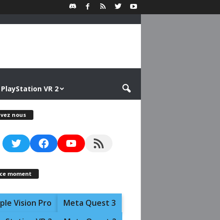
PlayStation VR 2
ivez nous
Twitter
Facebook
YouTube
RSS Feed
 ce moment
ple Vision Pro
Meta Quest 3