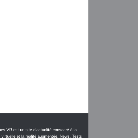
es-VR est un site d’actualité consacré à la
é virtuelle et la réalité augmentée. News, Tests