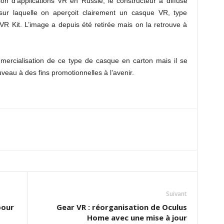
n d’applications VR en Russie, le constructeur a diffusé
ur laquelle on aperçoit clairement un casque VR, type
VR Kit. L’image a depuis été retirée mais on la retrouve à
ercialisation de ce type de casque en carton mais il se
uveau à des fins promotionnelles à l’avenir.
Suivant
pour
Gear VR : réorganisation de Oculus
Home avec une mise à jour