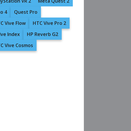
ayStation VR 2
Meta Quest 2
co 4
Quest Pro
C Vive Flow
HTC Vive Pro 2
lve Index
HP Reverb G2
C Vive Cosmos