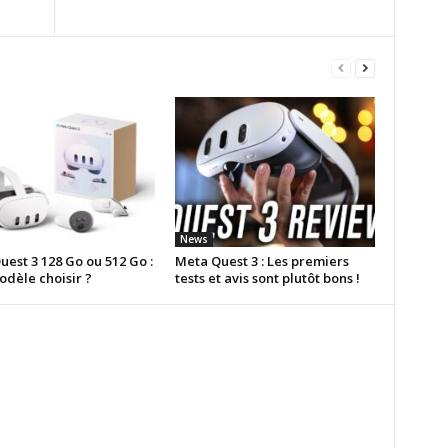
News
est 3 128 Go ou 512 Go :
Meta Quest 3 : Les premiers
odèle choisir ?
tests et avis sont plutôt bons !