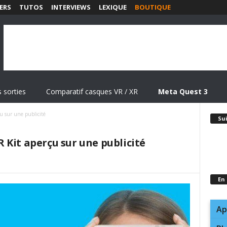
ERS
TUTOS
INTERVIEWS
LEXIQUE
BOUTIQUE
 sorties
Comparatif casques VR / XR
Meta Quest 3
u sur une publicité
Su
 Kit aperçu sur une publicité
En
Ap