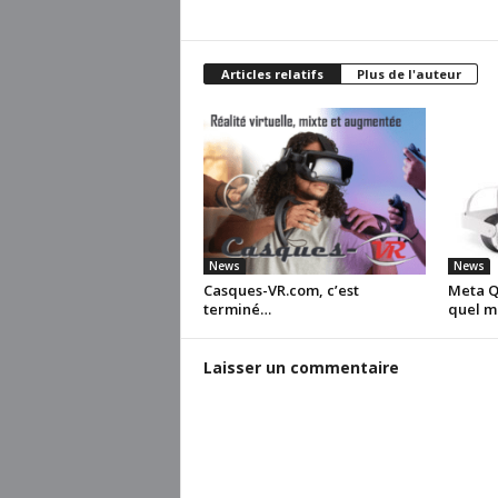
Articles relatifs
Plus de l'auteur
News
News
Casques-VR.com, c’est
Meta Qu
terminé…
quel m
Laisser un commentaire