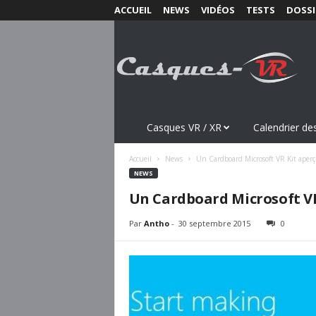
ACCUEIL
NEWS
VIDÉOS
TESTS
DOSSI
C
a
s
q
u
e
s
Casques VR / XR
Calendrier des
-
V
Accueil
News
Un Cardboard Microsoft VR Kit aperç
R
NEWS
.
Un Cardboard Microsoft VR
c
o
Par
Antho
-
30 septembre 2015
0
m