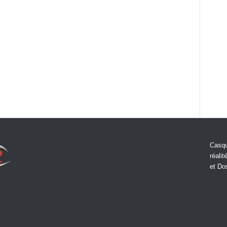
Casqu
réalit
et Do