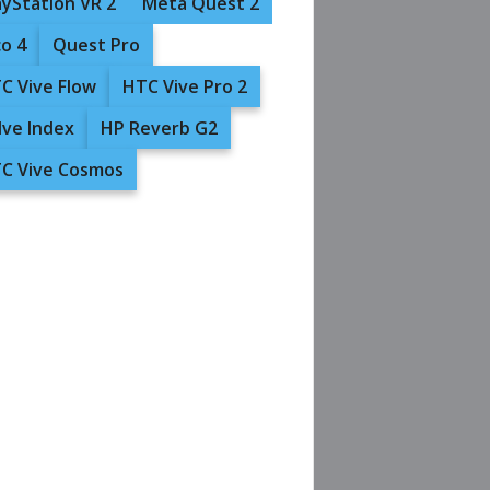
ayStation VR 2
Meta Quest 2
co 4
Quest Pro
C Vive Flow
HTC Vive Pro 2
lve Index
HP Reverb G2
C Vive Cosmos