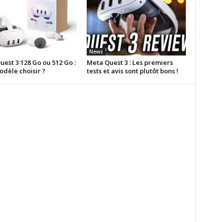
News
est 3 128 Go ou 512 Go :
Meta Quest 3 : Les premiers
odèle choisir ?
tests et avis sont plutôt bons !