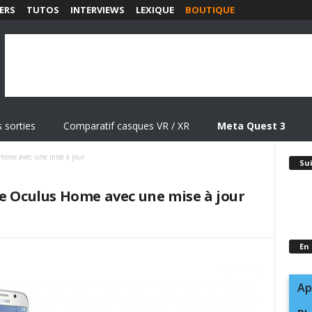
ERS
TUTOS
INTERVIEWS
LEXIQUE
BOUTIQUE
 sorties
Comparatif casques VR / XR
Meta Quest 3
Home avec une mise à jour
Su
de Oculus Home avec une mise à jour
En
Ap