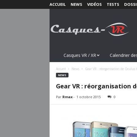
ACCUEIL
NEWS
VIDÉOS
TESTS
DOSSI
C
a
s
q
u
e
s
Casques VR / XR
Calendrier des
-
V
Accueil
News
Gear VR : réorganisation de Oculus 
R
NEWS
.
Gear VR : réorganisation 
c
o
Par
Rmax
-
1 octobre 2015
0
m