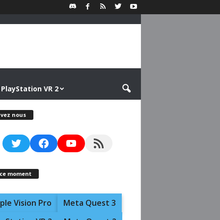
PlayStation VR 2
ivez nous
Twitter
Facebook
YouTube
RSS Feed
 ce moment
ple Vision Pro
Meta Quest 3