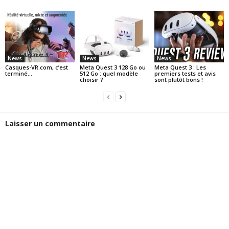
News
News
News
Casques-VR.com, c’est
Meta Quest 3 128 Go ou
Meta Quest 3 : Les
terminé…
512 Go : quel modèle
premiers tests et avis
choisir ?
sont plutôt bons !
Laisser un commentaire