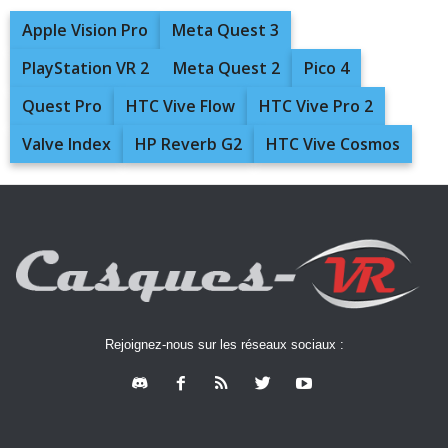
Apple Vision Pro
Meta Quest 3
PlayStation VR 2
Meta Quest 2
Pico 4
Quest Pro
HTC Vive Flow
HTC Vive Pro 2
Valve Index
HP Reverb G2
HTC Vive Cosmos
Rejoignez-nous sur les réseaux sociaux :