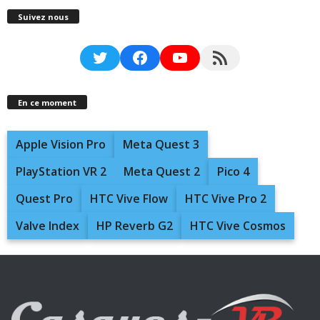
Suivez nous
Twitter
Facebook
YouTube
RSS Feed
En ce moment
Apple Vision Pro
Meta Quest 3
PlayStation VR 2
Meta Quest 2
Pico 4
Quest Pro
HTC Vive Flow
HTC Vive Pro 2
Valve Index
HP Reverb G2
HTC Vive Cosmos