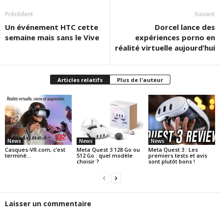
Précédent
Suivant
Un événement HTC cette
Dorcel lance des
semaine mais sans le Vive
expériences porno en
réalité virtuelle aujourd’hui
Articles relatifs
Plus de l'auteur
News
News
News
Casques-VR.com, c’est
Meta Quest 3 128 Go ou
Meta Quest 3 : Les
terminé…
512 Go : quel modèle
premiers tests et avis
choisir ?
sont plutôt bons !
Laisser un commentaire