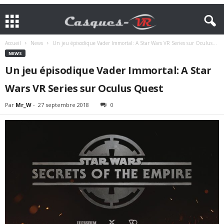
Accueil
News
Un jeu épisodique Vader Immortal: A Star Wars VR Series sur Oculus...
NEWS
Un jeu épisodique Vader Immortal: A Star
Wars VR Series sur Oculus Quest
Par
Mr_W
-
27 septembre 2018
0