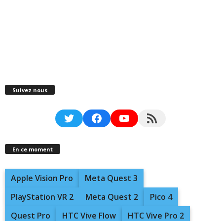
Suivez nous
Twitter
Facebook
YouTube
RSS Feed
En ce moment
Apple Vision Pro
Meta Quest 3
PlayStation VR 2
Meta Quest 2
Pico 4
Quest Pro
HTC Vive Flow
HTC Vive Pro 2