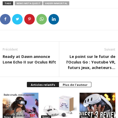
TAGS
NEWS META QUEST
VADER IMMORTAL
Précédent
Suivant
Ready at Dawn annonce
Le point sur le futur de
Lone Echo II sur Oculus Rift
l’Oculus Go : Youtube VR,
futurs jeux, acheteurs…
Articles relatifs
Plus de l'auteur
News
News
News