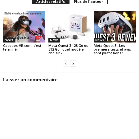
Articles relatifs
Plus de l'auteur
News
News
News
Casques-VR.com, c’est
Meta Quest 3 128 Go ou
Meta Quest 3 : Les
terminé…
512 Go : quel modèle
premiers tests et avis
choisir ?
sont plutôt bons !
Laisser un commentaire