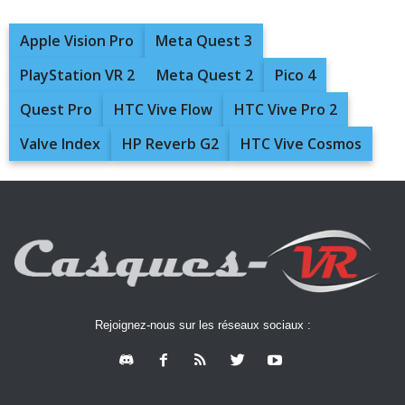
Apple Vision Pro
Meta Quest 3
PlayStation VR 2
Meta Quest 2
Pico 4
Quest Pro
HTC Vive Flow
HTC Vive Pro 2
Valve Index
HP Reverb G2
HTC Vive Cosmos
Rejoignez-nous sur les réseaux sociaux :