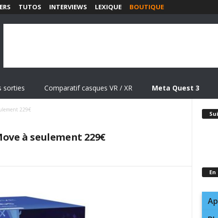
ERS
TUTOS
INTERVIEWS
LEXIQUE
BOUTIQUE
 sorties
Comparatif casques VR / XR
Meta Quest 3
eulement 229€
Su
 Move à seulement 229€
En
Ap