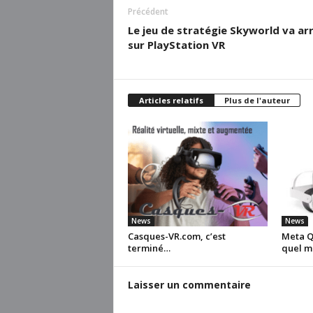
Précédent
Le jeu de stratégie Skyworld va arr
sur PlayStation VR
Articles relatifs
Plus de l'auteur
News
News
Casques-VR.com, c’est
Meta Qu
terminé…
quel m
Laisser un commentaire