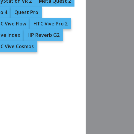
ayStation VR 2
Meta Quest 2
co 4
Quest Pro
C Vive Flow
HTC Vive Pro 2
lve Index
HP Reverb G2
C Vive Cosmos