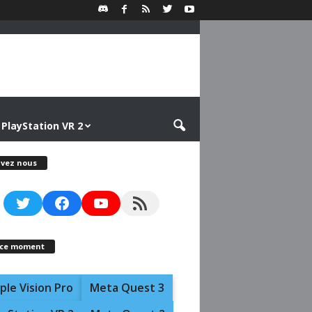
PlayStation VR 2
ivez nous
Twitter
Facebook
YouTube
RSS Feed
 ce moment
ple Vision Pro
Meta Quest 3