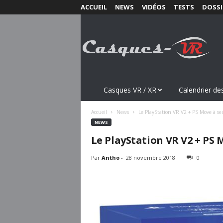
ACCUEIL
NEWS
VIDÉOS
TESTS
DOSSI
C
a
s
q
u
e
s
Casques VR / XR
Calendrier des
-
V
Accueil
News
Le PlayStation VR V2 + PS Move à s
R
NEWS
.
Le PlayStation VR V2 + PS
c
o
Par
Antho
-
28 novembre 2018
0
m