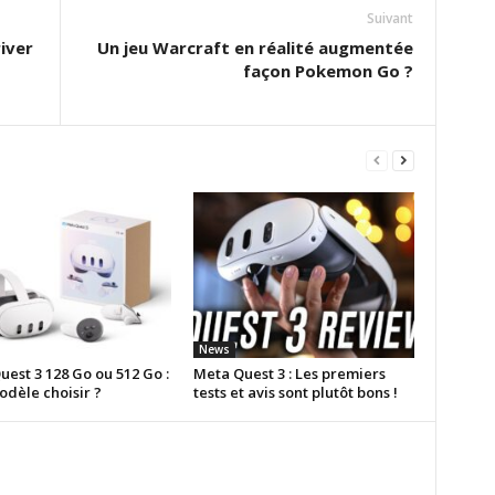
Suivant
iver
Un jeu Warcraft en réalité augmentée
façon Pokemon Go ?
News
est 3 128 Go ou 512 Go :
Meta Quest 3 : Les premiers
odèle choisir ?
tests et avis sont plutôt bons !