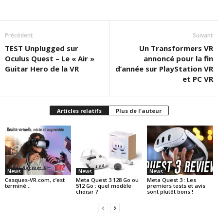
Précédent
Suivant
TEST Unplugged sur
Un Transformers VR
Oculus Quest – Le « Air »
annoncé pour la fin
Guitar Hero de la VR
d’année sur PlayStation VR
et PC VR
Articles relatifs
Plus de l'auteur
News
News
News
Casques-VR.com, c’est
Meta Quest 3 128 Go ou
Meta Quest 3 : Les
terminé…
512 Go : quel modèle
premiers tests et avis
choisir ?
sont plutôt bons !