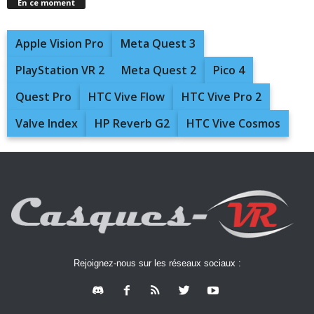
En ce moment
Apple Vision Pro
Meta Quest 3
PlayStation VR 2
Meta Quest 2
Pico 4
Quest Pro
HTC Vive Flow
HTC Vive Pro 2
Valve Index
HP Reverb G2
HTC Vive Cosmos
Rejoignez-nous sur les réseaux sociaux :