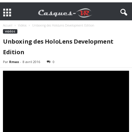
Accueil
Vidéos
Unboxing des HoloLens Development Edition
VIDÉOS
Unboxing des HoloLens Development
Edition
Par
Rmax
-
8 avril 2016
0