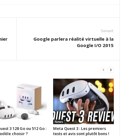
Suivant
mier
Google parlera réalité virtuelle à la
Google I/O 2015
News
est 3 128 Go ou 512 Go :
Meta Quest 3 : Les premiers
odèle choisir ?
tests et avis sont plutôt bons !