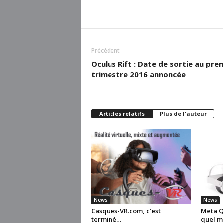
Précédent
Oculus Rift : Date de sortie au pre
trimestre 2016 annoncée
Articles relatifs
Plus de l'auteur
News
News
Casques-VR.com, c’est
Meta Qu
terminé…
quel m