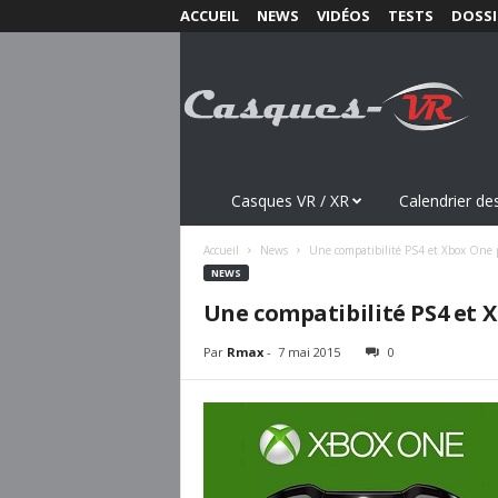
ACCUEIL
NEWS
VIDÉOS
TESTS
DOSSI
C
a
s
q
u
e
s
Casques VR / XR
Calendrier des
-
V
Accueil
News
Une compatibilité PS4 et Xbox One 
R
NEWS
.
Une compatibilité PS4 et X
c
o
Par
Rmax
-
7 mai 2015
0
m