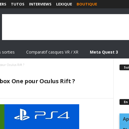
ERS
TUTOS
INTERVIEWS
LEXIQUE
BOUTIQUE
 sorties
Comparatif casques VR / XR
Meta Quest 3
pour Oculus Rift ?
Su
box One pour Oculus Rift ?
En
Ap