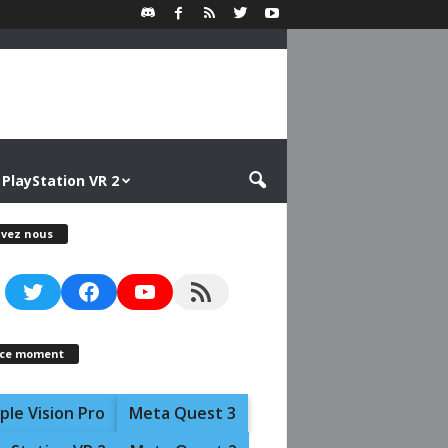
PlayStation VR 2
ivez nous
Twitter
Facebook
YouTube
RSS Feed
 ce moment
ple Vision Pro
Meta Quest 3