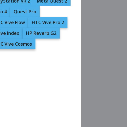
ayStation VR 2
Meta Quest 2
co 4
Quest Pro
C Vive Flow
HTC Vive Pro 2
lve Index
HP Reverb G2
C Vive Cosmos