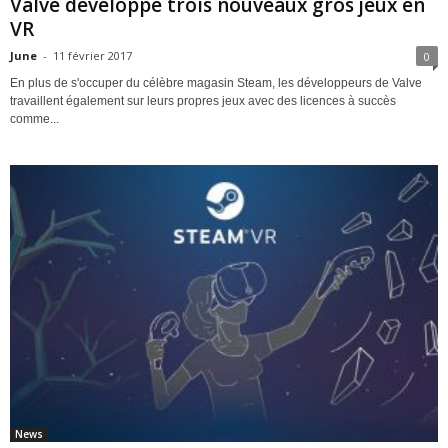
Valve développe trois nouveaux gros jeux en
VR
June
-
11 février 2017
0
En plus de s'occuper du célèbre magasin Steam, les développeurs de Valve
travaillent également sur leurs propres jeux avec des licences à succès
comme...
News