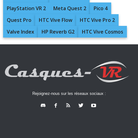
PlayStation VR 2
Meta Quest 2
Pico 4
Quest Pro
HTC Vive Flow
HTC Vive Pro 2
Valve Index
HP Reverb G2
HTC Vive Cosmos
Rejoignez-nous sur les réseaux sociaux :