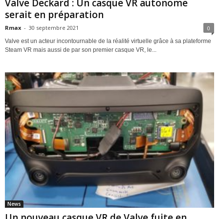
Valve Deckard : Un casque VR autonome
serait en préparation
Rmax
-
30 septembre 2021
0
Valve est un acteur incontournable de la réalité virtuelle grâce à sa plateforme
Steam VR mais aussi de par son premier casque VR, le...
News
Un nouveau casque VR de Valve fuite en