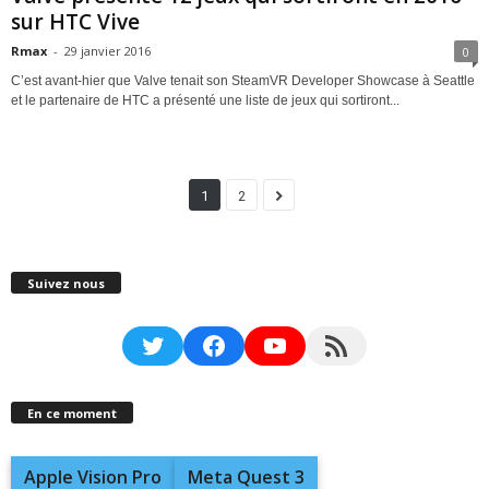
sur HTC Vive
Rmax
-
29 janvier 2016
0
C’est avant-hier que Valve tenait son SteamVR Developer Showcase à Seattle
et le partenaire de HTC a présenté une liste de jeux qui sortiront...
1
2
Suivez nous
Twitter
Facebook
YouTube
RSS Feed
En ce moment
Apple Vision Pro
Meta Quest 3