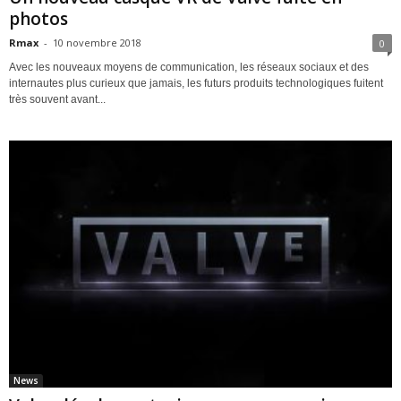
photos
Rmax
-
10 novembre 2018
0
Avec les nouveaux moyens de communication, les réseaux sociaux et des
internautes plus curieux que jamais, les futurs produits technologiques fuitent
très souvent avant...
News