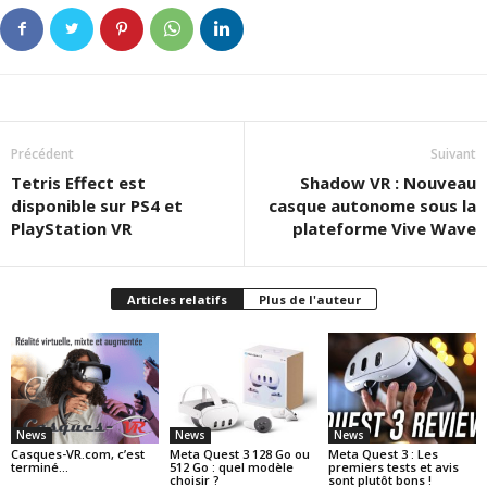
Précédent
Suivant
Tetris Effect est
Shadow VR : Nouveau
disponible sur PS4 et
casque autonome sous la
PlayStation VR
plateforme Vive Wave
Articles relatifs
Plus de l'auteur
News
News
News
Casques-VR.com, c’est
Meta Quest 3 128 Go ou
Meta Quest 3 : Les
terminé…
512 Go : quel modèle
premiers tests et avis
choisir ?
sont plutôt bons !