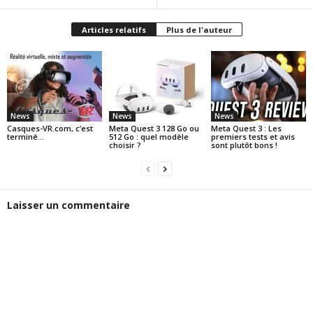
Articles relatifs
Plus de l'auteur
News
News
News
Casques-VR.com, c’est
Meta Quest 3 128 Go ou
Meta Quest 3 : Les
terminé…
512 Go : quel modèle
premiers tests et avis
choisir ?
sont plutôt bons !
Laisser un commentaire