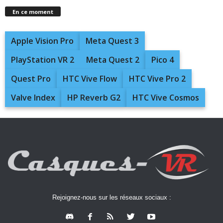
En ce moment
Apple Vision Pro
Meta Quest 3
PlayStation VR 2
Meta Quest 2
Pico 4
Quest Pro
HTC Vive Flow
HTC Vive Pro 2
Valve Index
HP Reverb G2
HTC Vive Cosmos
Rejoignez-nous sur les réseaux sociaux :