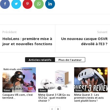
Précédent
Suivant
HoloLens : première mise à
Un nouveau casque OSVR
jour et nouvelles fonctions
dévoilé à l’E3 ?
Articles relatifs
Plus de l'auteur
News
News
News
Casques-VR.com, c’est
Meta Quest 3 128 Go ou
Meta Quest 3 : Les
terminé…
512 Go : quel modèle
premiers tests et avis
choisir ?
sont plutôt bons !