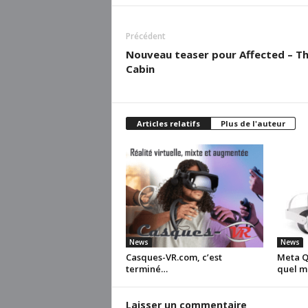
Précédent
Nouveau teaser pour Affected – T
Cabin
Articles relatifs
Plus de l'auteur
News
News
Casques-VR.com, c’est
Meta Qu
terminé…
quel m
Laisser un commentaire