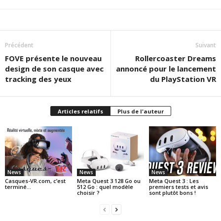
Précédent
Suivant
FOVE présente le nouveau
Rollercoaster Dreams
design de son casque avec
annoncé pour le lancement
tracking des yeux
du PlayStation VR
Articles relatifs
Plus de l'auteur
News
News
News
Casques-VR.com, c’est
Meta Quest 3 128 Go ou
Meta Quest 3 : Les
terminé…
512 Go : quel modèle
premiers tests et avis
choisir ?
sont plutôt bons !