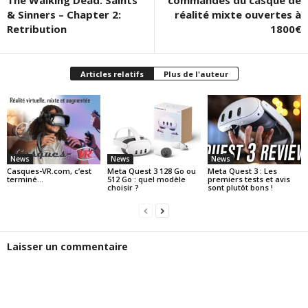
& Sinners – Chapter 2:
réalité mixte ouvertes à
Retribution
1800€
Articles relatifs
Plus de l'auteur
News
News
News
Casques-VR.com, c’est
Meta Quest 3 128 Go ou
Meta Quest 3 : Les
terminé…
512 Go : quel modèle
premiers tests et avis
choisir ?
sont plutôt bons !
Laisser un commentaire