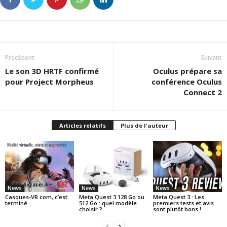
Précédent
Suivant
Le son 3D HRTF confirmé
Oculus prépare sa
pour Project Morpheus
conférence Oculus
Connect 2
Articles relatifs
Plus de l'auteur
News
News
News
Casques-VR.com, c’est
Meta Quest 3 128 Go ou
Meta Quest 3 : Les
terminé…
512 Go : quel modèle
premiers tests et avis
choisir ?
sont plutôt bons !