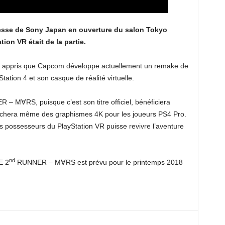
resse de Sony Japan en ouverture du salon Tokyo
on VR était de la partie.
ns appris que Capcom développe actuellement un remake de
tation 4 et son casque de réalité virtuelle.
– M∀RS, puisque c’est son titre officiel, bénéficiera
affichera même des graphismes 4K pour les joueurs PS4 Pro.
s possesseurs du PlayStation VR puisse revivre l’aventure
nd
E 2
RUNNER – M∀RS est prévu pour le printemps 2018