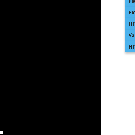
Pl
Pi
HT
Va
HT