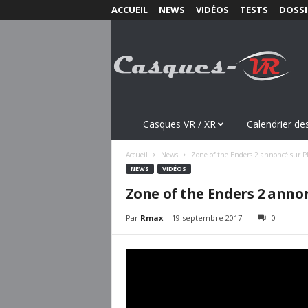
ACCUEIL
NEWS
VIDÉOS
TESTS
DOSSI
C
a
s
q
u
e
s
Casques VR / XR
Calendrier des
-
V
Accueil
News
Zone of the Enders 2 annoncé sur P
R
NEWS
VIDÉOS
.
Zone of the Enders 2 anno
c
o
Par
Rmax
-
19 septembre 2017
0
m