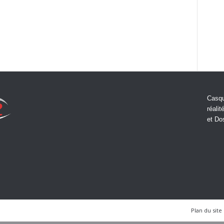
Casqu
réalit
et Do
Plan du site