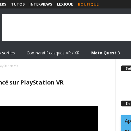
ERS
TUTOS
INTERVIEWS
LEXIQUE
BOUTIQUE
 sorties
Comparatif casques VR / XR
Meta Quest 3
layStation VR
Su
ncé sur PlayStation VR
En
Ap