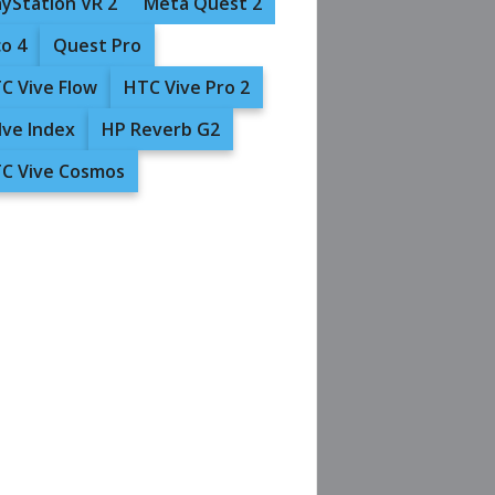
ayStation VR 2
Meta Quest 2
co 4
Quest Pro
C Vive Flow
HTC Vive Pro 2
lve Index
HP Reverb G2
C Vive Cosmos