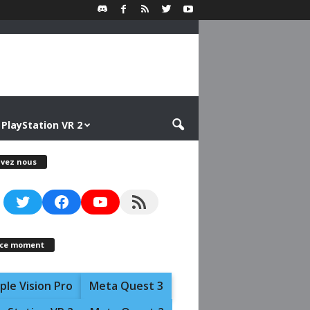
PlayStation VR 2
ivez nous
Twitter
Facebook
YouTube
RSS Feed
 ce moment
ple Vision Pro
Meta Quest 3