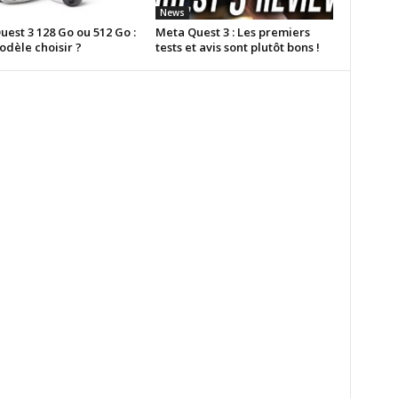
News
est 3 128 Go ou 512 Go :
Meta Quest 3 : Les premiers
odèle choisir ?
tests et avis sont plutôt bons !