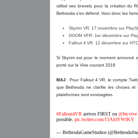
utilisé ses brevets pour la création du R
Bethesda s’en défend. Voici donc les fame
Skyrim VR: 17 novembre sur PlaySt
DOOM VFR: 1er décembre sur Play
Fallout 4 VR: 12 décembre sur HTC
Si Skyrim est pour le moment annoncé seu
porté sur le Vive courant 2018.
MAJ
: Pour Fallout 4 VR, le compte Twit
que Bethesda ne clarifie les choses et 
plateformes sont envisagées.
#Fallout4VR
arrives FIRST on
@htcvive
possible.
pic.twitter.com/15AhIYWfKY
— BethesdaGameStudios (@BethesdaStu