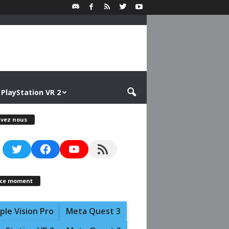
PlayStation VR 2
ivez nous
Twitter
Facebook
YouTube
RSS Feed
 ce moment
ple Vision Pro
Meta Quest 3