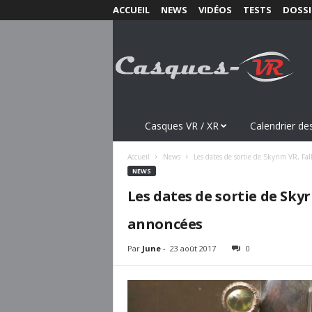
ACCUEIL
NEWS
VIDÉOS
TESTS
DOSSI
C
a
s
q
u
e
s
Casques VR / XR
Calendrier des
-
V
Accueil
News
Les dates de sortie de Skyrim VR, F
R
NEWS
.
Les dates de sortie de Sky
c
o
annoncées
m
Par
June
-
23 août 2017
0