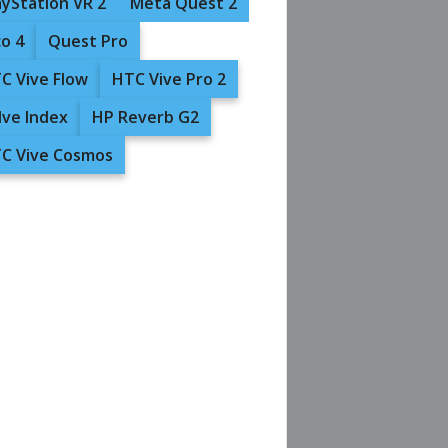
ayStation VR 2
Meta Quest 2
co 4
Quest Pro
C Vive Flow
HTC Vive Pro 2
lve Index
HP Reverb G2
C Vive Cosmos