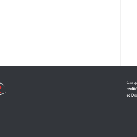
Casqu
réalit
et Do