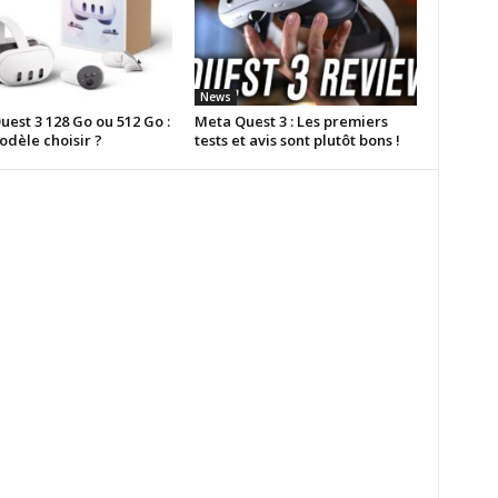
News
est 3 128 Go ou 512 Go :
Meta Quest 3 : Les premiers
odèle choisir ?
tests et avis sont plutôt bons !