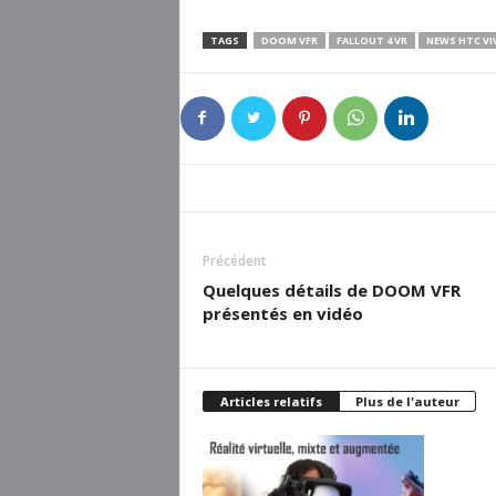
TAGS
DOOM VFR
FALLOUT 4 VR
NEWS HTC VI
Précédent
Quelques détails de DOOM VFR
présentés en vidéo
Articles relatifs
Plus de l'auteur