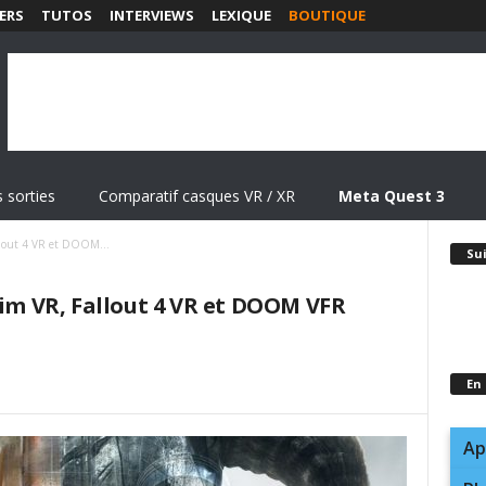
ERS
TUTOS
INTERVIEWS
LEXIQUE
BOUTIQUE
 sorties
Comparatif casques VR / XR
Meta Quest 3
allout 4 VR et DOOM...
Su
rim VR, Fallout 4 VR et DOOM VFR
En
Ap