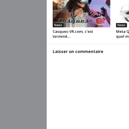
News
News
Casques-VR.com, c’est
Meta Qu
terminé…
quel m
Laisser un commentaire