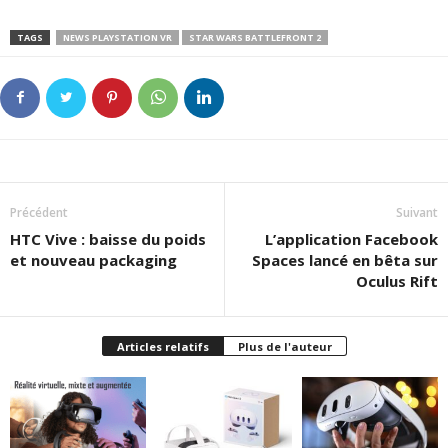
TAGS
NEWS PLAYSTATION VR
STAR WARS BATTLEFRONT 2
Précédent
Suivant
HTC Vive : baisse du poids
L’application Facebook
et nouveau packaging
Spaces lancé en bêta sur
Oculus Rift
Articles relatifs
Plus de l'auteur