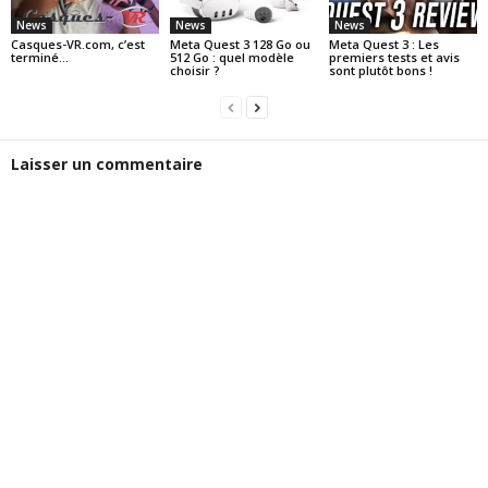
News
News
News
Casques-VR.com, c’est
Meta Quest 3 128 Go ou
Meta Quest 3 : Les
terminé…
512 Go : quel modèle
premiers tests et avis
choisir ?
sont plutôt bons !
Laisser un commentaire