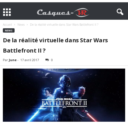
Accueil
News
De la réalité virtuelle dans Star Wars Battlefront II ?
NEWS
De la réalité virtuelle dans Star Wars
Battlefront II ?
Par
June
-
17 avril 2017
0