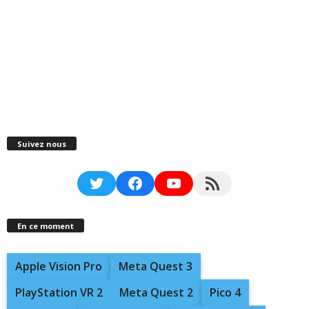
Suivez nous
Twitter
Facebook
YouTube
RSS Feed
En ce moment
Apple Vision Pro
Meta Quest 3
PlayStation VR 2
Meta Quest 2
Pico 4