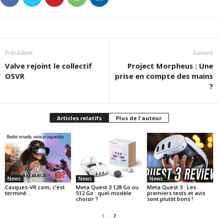
Précédent
Suivant
Valve rejoint le collectif
Project Morpheus : Une
OSVR
prise en compte des mains
?
Articles relatifs
Plus de l'auteur
News
News
News
Casques-VR.com, c’est
Meta Quest 3 128 Go ou
Meta Quest 3 : Les
terminé…
512 Go : quel modèle
premiers tests et avis
choisir ?
sont plutôt bons !