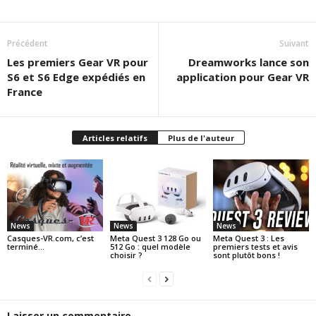
Précédent
Suivant
Les premiers Gear VR pour
Dreamworks lance son
S6 et S6 Edge expédiés en
application pour Gear VR
France
Articles relatifs
Plus de l'auteur
News
News
News
Casques-VR.com, c’est
Meta Quest 3 128 Go ou
Meta Quest 3 : Les
terminé…
512 Go : quel modèle
premiers tests et avis
choisir ?
sont plutôt bons !
Laisser un commentaire