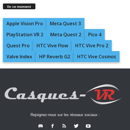
En ce moment
Apple Vision Pro
Meta Quest 3
PlayStation VR 2
Meta Quest 2
Pico 4
Quest Pro
HTC Vive Flow
HTC Vive Pro 2
Valve Index
HP Reverb G2
HTC Vive Cosmos
Rejoignez-nous sur les réseaux sociaux :