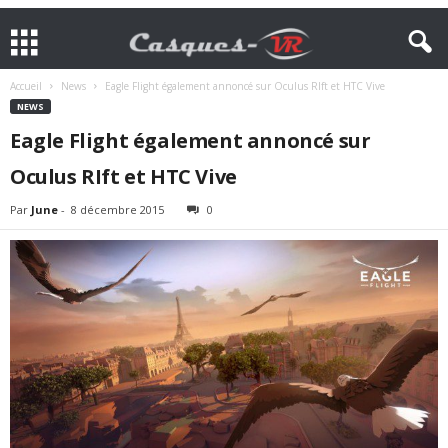
Accueil
News
Eagle Flight également annoncé sur Oculus RIft et HTC Vive
NEWS
Eagle Flight également annoncé sur
Oculus RIft et HTC Vive
Par
June
-
8 décembre 2015
0