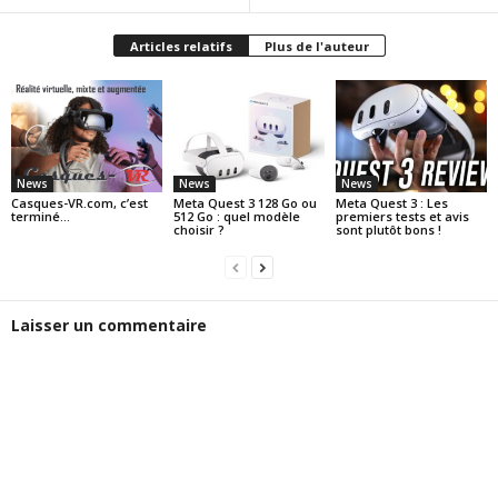
Articles relatifs
Plus de l'auteur
News
News
News
Casques-VR.com, c’est
Meta Quest 3 128 Go ou
Meta Quest 3 : Les
terminé…
512 Go : quel modèle
premiers tests et avis
choisir ?
sont plutôt bons !
Laisser un commentaire