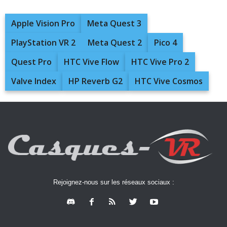
Apple Vision Pro
Meta Quest 3
PlayStation VR 2
Meta Quest 2
Pico 4
Quest Pro
HTC Vive Flow
HTC Vive Pro 2
Valve Index
HP Reverb G2
HTC Vive Cosmos
Rejoignez-nous sur les réseaux sociaux :