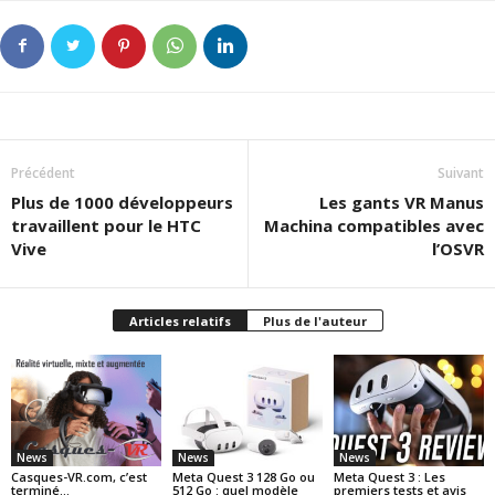
Précédent
Suivant
Plus de 1000 développeurs
Les gants VR Manus
travaillent pour le HTC
Machina compatibles avec
Vive
l’OSVR
Articles relatifs
Plus de l'auteur
News
News
News
Casques-VR.com, c’est
Meta Quest 3 128 Go ou
Meta Quest 3 : Les
terminé…
512 Go : quel modèle
premiers tests et avis