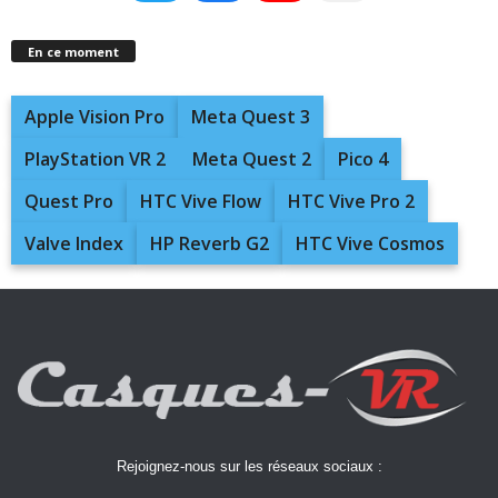
En ce moment
Apple Vision Pro
Meta Quest 3
PlayStation VR 2
Meta Quest 2
Pico 4
Quest Pro
HTC Vive Flow
HTC Vive Pro 2
Valve Index
HP Reverb G2
HTC Vive Cosmos
Rejoignez-nous sur les réseaux sociaux :