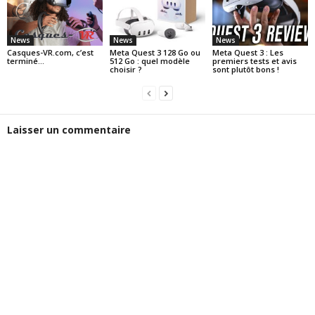
News
News
News
Casques-VR.com, c’est
Meta Quest 3 128 Go ou
Meta Quest 3 : Les
terminé…
512 Go : quel modèle
premiers tests et avis
choisir ?
sont plutôt bons !
Laisser un commentaire