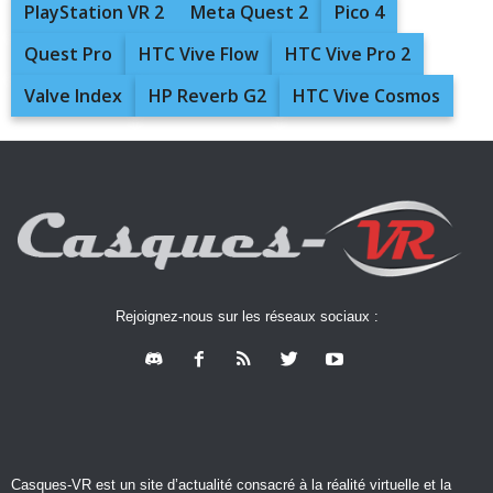
PlayStation VR 2
Meta Quest 2
Pico 4
Quest Pro
HTC Vive Flow
HTC Vive Pro 2
Valve Index
HP Reverb G2
HTC Vive Cosmos
Rejoignez-nous sur les réseaux sociaux :
Casques-VR est un site d’actualité consacré à la réalité virtuelle et la