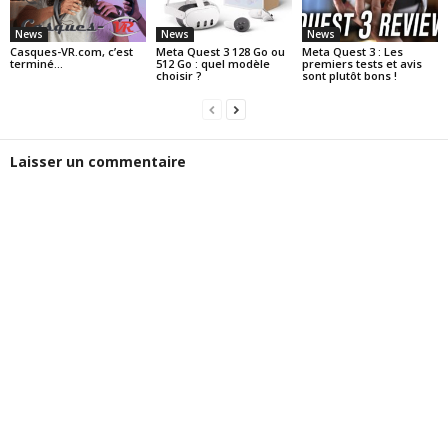
News
News
News
Casques-VR.com, c’est
Meta Quest 3 128 Go ou
Meta Quest 3 : Les
terminé…
512 Go : quel modèle
premiers tests et avis
choisir ?
sont plutôt bons !
Laisser un commentaire