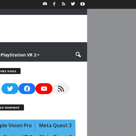
PlayStation VR 2
ivez nous
Twitter
Facebook
YouTube
RSS Feed
 ce moment
ple Vision Pro
Meta Quest 3