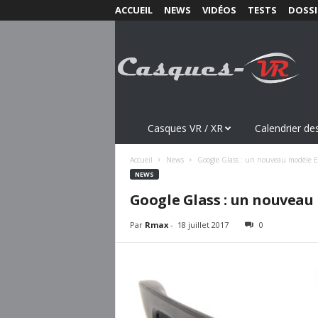
ACCUEIL
NEWS
VIDÉOS
TESTS
DOSSI
C
a
s
q
u
e
s
Casques VR / XR
Calendrier des
-
V
Accueil
News
Google Glass : un nouveau modèle E
R
NEWS
.
Google Glass : un nouveau
c
o
Par
Rmax
-
18 juillet 2017
0
m