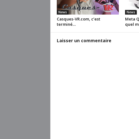
News
News
Casques-VR.com, c’est
Meta Qu
terminé…
quel m
Laisser un commentaire