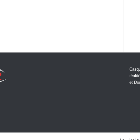
Casqu
réalit
et Do
Plan du site