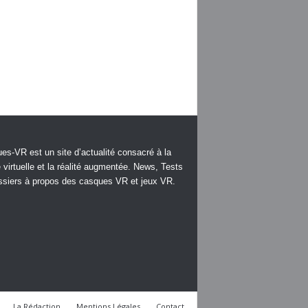
es-VR est un site d’actualité consacré à la
é virtuelle et la réalité augmentée. News, Tests
ssiers à propos des casques VR et jeux VR.
La Rédaction
Mentions Légales
Contact