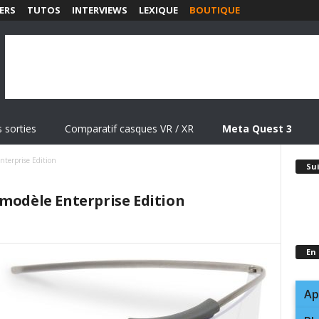
ERS
TUTOS
INTERVIEWS
LEXIQUE
BOUTIQUE
 sorties
Comparatif casques VR / XR
Meta Quest 3
nterprise Edition
Su
 modèle Enterprise Edition
En
Ap