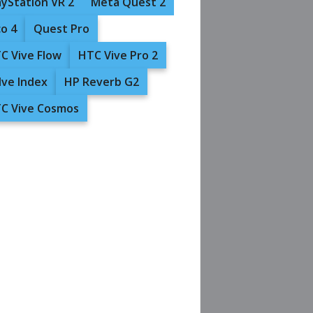
ayStation VR 2
Meta Quest 2
co 4
Quest Pro
C Vive Flow
HTC Vive Pro 2
lve Index
HP Reverb G2
C Vive Cosmos