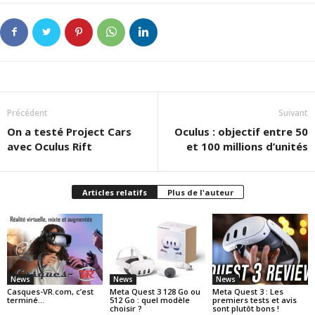
Précédent
Suivant
On a testé Project Cars
Oculus : objectif entre 50
avec Oculus Rift
et 100 millions d’unités
Articles relatifs
Plus de l'auteur
News
News
News
Casques-VR.com, c’est
Meta Quest 3 128 Go ou
Meta Quest 3 : Les
terminé…
512 Go : quel modèle
premiers tests et avis
choisir ?
sont plutôt bons !