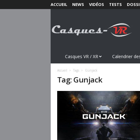
ACCUEIL
NEWS
VIDÉOS
TESTS
DOSSI
C
a
s
q
u
e
s
Casques VR / XR
Calendrier des
-
V
Accueil
Tags
Gunjack
R
Tag: Gunjack
.
c
o
m