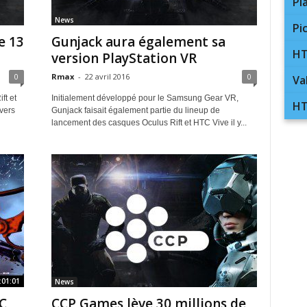
Pl
News
Pi
e 13
Gunjack aura également sa
HT
version PlayStation VR
0
Rmax
-
22 avril 2016
0
Va
ft et
Initialement développé pour le Samsung Gear VR,
HT
vers
Gunjack faisait également partie du lineup de
lancement des casques Oculus Rift et HTC Vive il y...
:01:01
News
TC
CCP Games lève 30 millions de