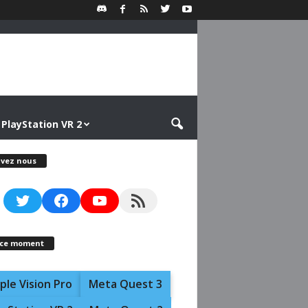
PlayStation VR 2
ivez nous
Twitter
Facebook
YouTube
RSS Feed
 ce moment
ple Vision Pro
Meta Quest 3