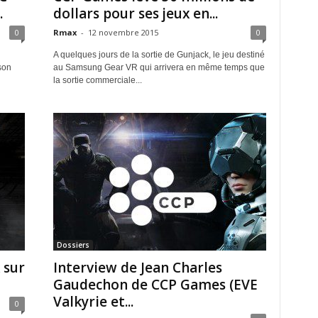
.
dollars pour ses jeux en...
0
Rmax
-
12 novembre 2015
0
A quelques jours de la sortie de Gunjack, le jeu destiné
son
au Samsung Gear VR qui arrivera en même temps que
la sortie commerciale...
Dossiers
 sur
Interview de Jean Charles
Gaudechon de CCP Games (EVE
Valkyrie et...
0