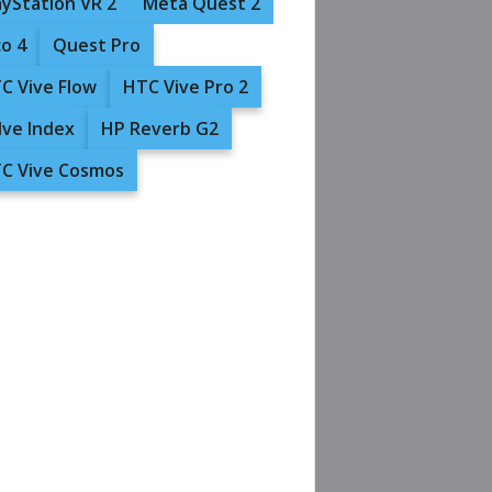
ayStation VR 2
Meta Quest 2
co 4
Quest Pro
C Vive Flow
HTC Vive Pro 2
lve Index
HP Reverb G2
C Vive Cosmos