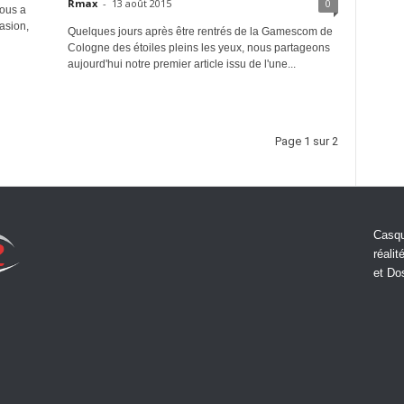
Rmax
-
13 août 2015
0
ous a
casion,
Quelques jours après être rentrés de la Gamescom de
Cologne des étoiles pleins les yeux, nous partageons
aujourd'hui notre premier article issu de l'une...
Page 1 sur 2
Casqu
réalit
et Do