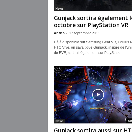
News
Gunjack sortira également l
octobre sur PlayStation VR
Antho
-
17 septembre 2016
Déjà disponible sur Samsung Gear VR, Oculus Ri
HTC Vive, on savait que Gunjack, inspiré de l'uni
de EVE, sortirait également sur PlayStation...
00
News
Gunjack sortira aussi sur H