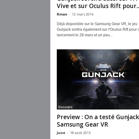
Vive et sur Oculus Rift pour..
Rmax
-
12 mars 2016
Déjà disponible sur le Samsung Gear VR, le jeu
Gunjack sortira également sur l'Oculus Rift pour 
lancement le 28 mars et un peu...
Dossiers
Preview : On a testé Gunjack
Samsung Gear VR
June
-
18 août 2015