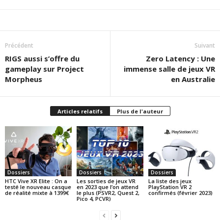
Précédent
Suivant
RIGS aussi s’offre du
Zero Latency : Une
gameplay sur Project
immense salle de jeux VR
Morpheus
en Australie
Articles relatifs
Plus de l'auteur
Dossiers
Dossiers
Dossiers
HTC Vive XR Elite : On a
Les sorties de jeux VR
La liste des jeux
testé le nouveau casque
en 2023 que l’on attend
PlayStation VR 2
de réalité mixte à 1399€
le plus (PSVR2, Quest 2,
confirmés (février 2023)
Pico 4, PCVR)