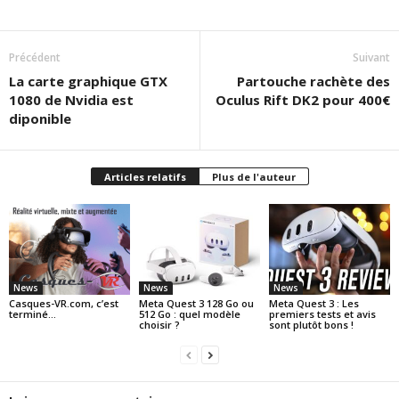
Précédent
Suivant
La carte graphique GTX
Partouche rachète des
1080 de Nvidia est
Oculus Rift DK2 pour 400€
diponible
Articles relatifs
Plus de l'auteur
News
News
News
Casques-VR.com, c’est
Meta Quest 3 128 Go ou
Meta Quest 3 : Les
terminé…
512 Go : quel modèle
premiers tests et avis
choisir ?
sont plutôt bons !