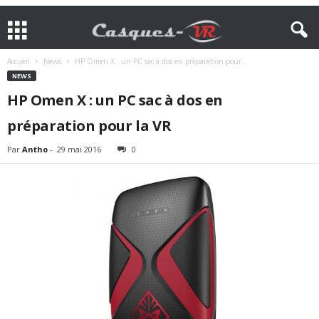
Accueil
News
HP Omen X : un PC sac à dos en préparation pour...
NEWS
HP Omen X : un PC sac à dos en
préparation pour la VR
Par
Antho
-
29 mai 2016
0