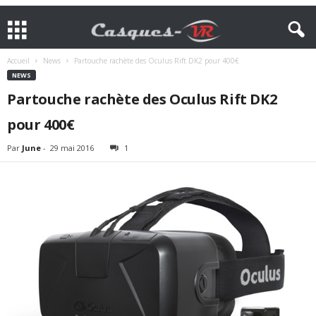
Accueil
News
Partouche rachète des Oculus Rift DK2 pour 400€
NEWS
Partouche rachète des Oculus Rift DK2
pour 400€
Par
June
-
29 mai 2016
1