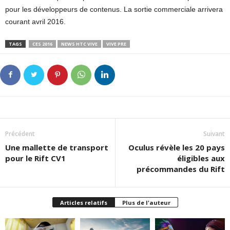
pour les développeurs de contenus. La sortie commerciale arrivera
courant avril 2016.
TAGS
CES 2016
NEWS HTC VIVE
VIVE PRE
Précédent
Suivant
Une mallette de transport
Oculus révèle les 20 pays
pour le Rift CV1
éligibles aux
précommandes du Rift
Articles relatifs
Plus de l'auteur