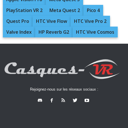
PlayStation VR 2
Meta Quest 2
Pico 4
Quest Pro
HTC Vive Flow
HTC Vive Pro 2
Valve Index
HP Reverb G2
HTC Vive Cosmos
Rejoignez-nous sur les réseaux sociaux :