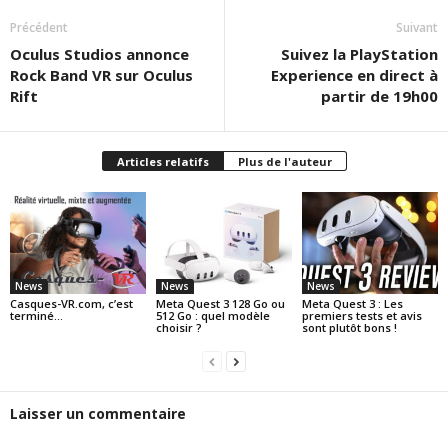
Précédent
Suivant
Oculus Studios annonce
Suivez la PlayStation
Rock Band VR sur Oculus
Experience en direct à
Rift
partir de 19h00
Articles relatifs
Plus de l'auteur
News
News
News
Casques-VR.com, c’est
Meta Quest 3 128 Go ou
Meta Quest 3 : Les
terminé…
512 Go : quel modèle
premiers tests et avis
choisir ?
sont plutôt bons !
Laisser un commentaire