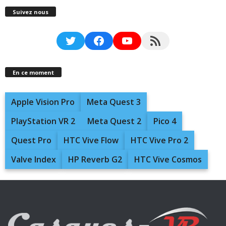
Suivez nous
Twitter
Facebook
YouTube
RSS Feed
En ce moment
Apple Vision Pro
Meta Quest 3
PlayStation VR 2
Meta Quest 2
Pico 4
Quest Pro
HTC Vive Flow
HTC Vive Pro 2
Valve Index
HP Reverb G2
HTC Vive Cosmos